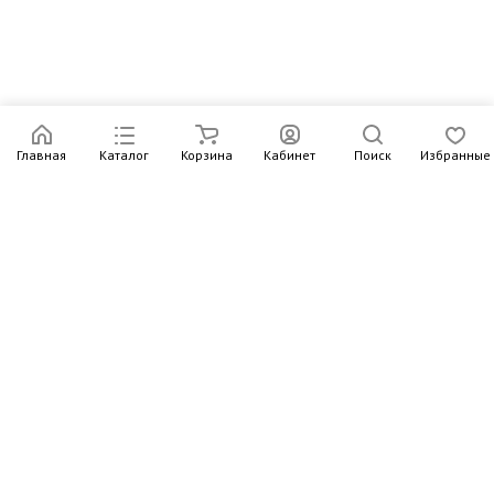
Главная
Каталог
Корзина
Кабинет
Поиск
Избранные
Подпишитесь на рассылку – в письмах рассказываем о
новых книгах и актуальных событиях Издательства
Института Гайдара
Подписаться
Интернет-магазин
Компания