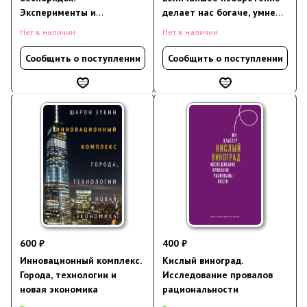
Эксперименты и
делает нас богаче, умнее,
трансгрессии в городе
экологичнее, здоровее и
Нет в наличии
Нет в наличии
счастливее
Сообщить о поступлении
Сообщить о поступлении
600 ₽
400 ₽
Инновационный комплекс.
Кислый виноград.
Города, технологии и
Исследование провалов
новая экономика
рациональности