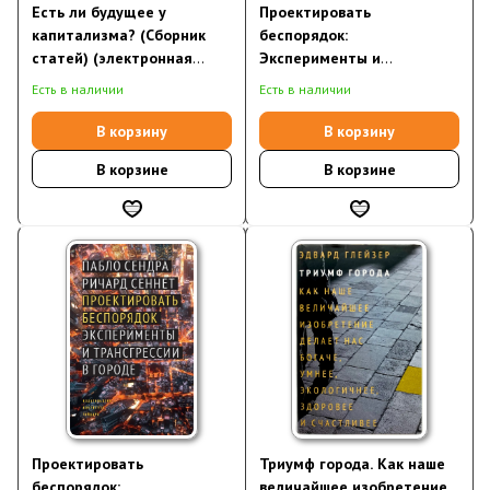
Есть ли будущее у
Проектировать
капитализма? (Сборник
беспорядок:
статей) (электронная
Эксперименты и
книга)
трансгрессии в городе
Есть в наличии
Есть в наличии
(электронная книга)
В корзину
В корзину
В корзине
В корзине
Проектировать
Триумф города. Как наше
беспорядок:
величайшее изобретение