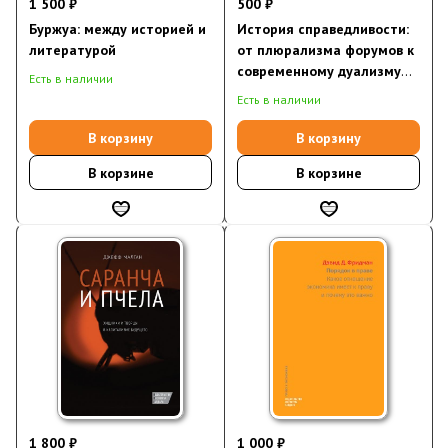
1 500 ₽
500 ₽
Буржуа: между историей и
История справедливости:
литературой
от плюрализма форумов к
современному дуализму
Есть в наличии
совести и права
Есть в наличии
(электронная книга)
В корзину
В корзину
В корзине
В корзине
1 800 ₽
1 000 ₽