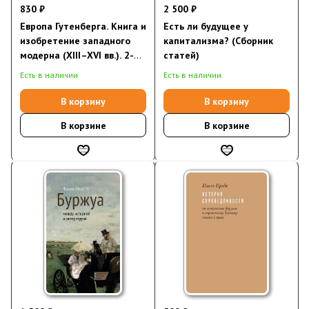
830 ₽
2 500 ₽
Европа Гутенберга. Книга и
Есть ли будущее у
изобретение западного
капитализма? (Сборник
модерна (XIII–XVI вв.). 2-е
статей)
изд., испр. (электронная
Есть в наличии
Есть в наличии
книга)
В корзину
В корзину
В корзине
В корзине