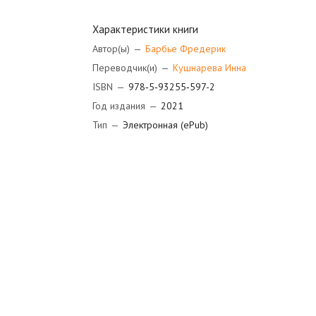
Характеристики книги
Автор(ы)
—
Барбье Фредерик
Переводчик(и)
—
Кушнарева Инна
ISBN
—
978‑5‑93255‑597-2
Год издания
—
2021
Тип
—
Электронная (ePub)