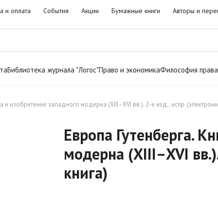
а и оплата
События
Акции
Бумажные книги
Авторы и пере
та
Библиотека журнала "Логос"
Право и экономика
Философия права
а и изобретение западного модерна (XIII–XVI вв.). 2-е изд., испр. (электронн
Европа Гутенберга. К
модерна (XIII–XVI вв.)
книга)