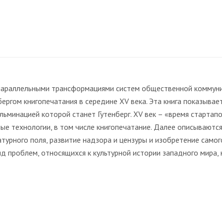
раллельными трансформациями систем общественной коммуника
ергом книгопечатания в середине XV века. Эта книга показывает
кульминацией которой станет Гутенберг. XV век – «время старта
ные технологии, в том числе книгопечатание. Далее описывают
атурного поля, развитие надзора и цензуры и изобретение само
яд проблем, относящихся к культурной истории западного мира,