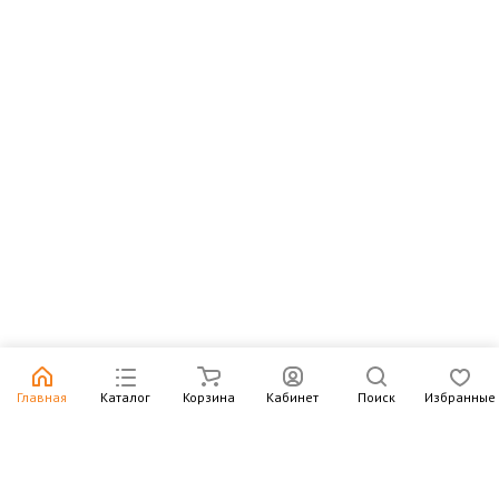
Главная
Каталог
Корзина
Кабинет
Поиск
Избранные
Подпишитесь на рассылку – в письмах рассказываем о
новых книгах и актуальных событиях Издательства