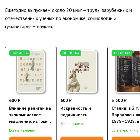
Ежегодно выпускаем около 20 книг – труды зарубежных и
отечественных ученых по экономике, социологии и
гуманитарным наукам.
НОВИНКА
НОВИНКА
НОВИНКА
600 ₽
600 ₽
3 500 ₽
Влияние религии на
Искренность и
Сталин: в 3 т. 
экономическое
подлинность
Парадоксы вл
мышление: истоки
1878–1928: в 
Есть в наличии
современной
(2026)
Есть в наличии
Есть в наличии
экономической