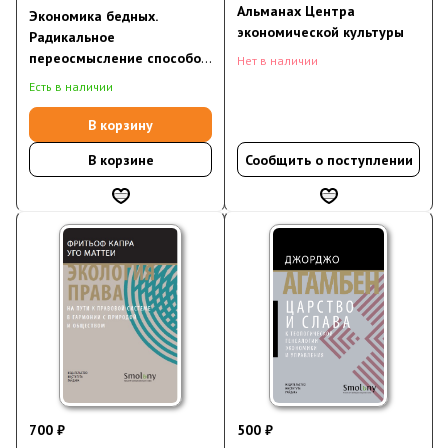
Альманах Центра
Экономика бедных.
экономической культуры
Радикальное
переосмысление способов
Нет в наличии
преодоления мировой
Есть в наличии
бедности
В корзину
В корзине
Сообщить о поступлении
700 ₽
500 ₽