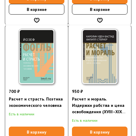
В корзине
В корзине
700 ₽
930 ₽
Расчет и страсть. Поэтика
Расчет и мораль.
экономического человека
Издержки рабства и цена
освобождения (XVIII–XIX
Есть в наличии
века) (электронная книга)
Есть в наличии
В корзину
В корзину