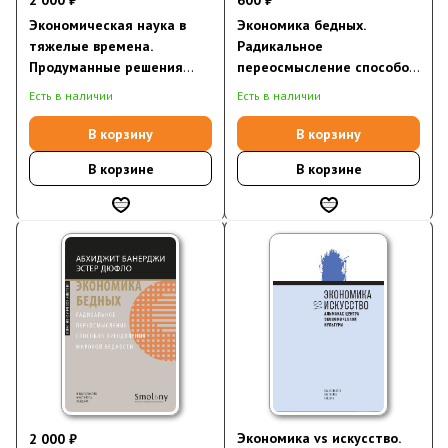
2 000 ₽
600 ₽
Экономическая наука в
Экономика бедных.
тяжелые времена.
Радикальное
Продуманные решения
переосмысление способов
самых важных проблем
преодоления мировой
Есть в наличии
Есть в наличии
современности
бедности (электронная
книга)
В корзину
В корзину
В корзине
В корзине
Экономика vs искусство.
2 000 ₽