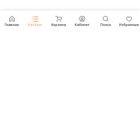
Главная
Каталог
Корзина
Кабинет
Поиск
Избранные
Подпишитесь на рассылку – в письмах рассказываем о
новых книгах и актуальных событиях Издательства
Института Гайдара
Подписаться
Интернет-магазин
Компания
Информация