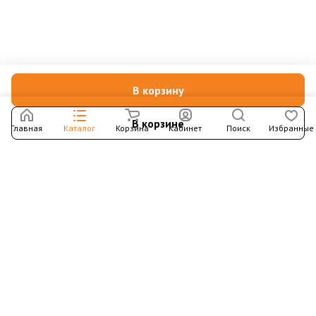
В корзину
В корзине
Главная
Каталог
Корзина
Кабинет
Поиск
Избранные
Подпишитесь на рассылку – в письмах рассказываем о
новых книгах и актуальных событиях Издательства
Института Гайдара
Подписаться