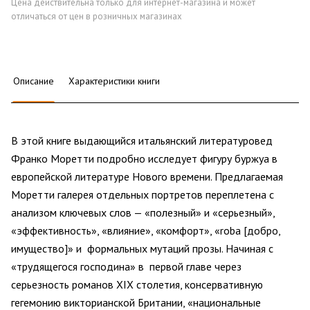
Цена действительна только для интернет-магазина и может
отличаться от цен в розничных магазинах
Описание
Характеристики книги
В этой книге выдающийся итальянский литературовед
Франко Моретти подробно исследует фигуру буржуа в
европейской литературе Нового времени. Предлагаемая
Моретти галерея отдельных портретов переплетена с
анализом ключевых слов — «полезный» и «серьезный»,
«эффективность», «влияние», «комфорт», «roba [добро,
имущество]» и формальных мутаций прозы. Начиная с
«трудящегося господина» в первой главе через
серьезность романов XIX столетия, консервативную
гегемонию викторианской Британии, «национальные