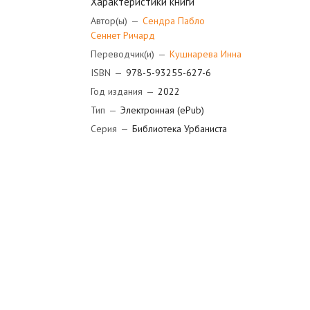
Характеристики книги
Автор(ы)
—
Сендра Пабло
Сеннет Ричард
Переводчик(и)
—
Кушнарева Инна
ISBN
—
978-5-93255-627-6
Год издания
—
2022
Тип
—
Электронная (ePub)
Серия
—
Библиотека Урбаниста