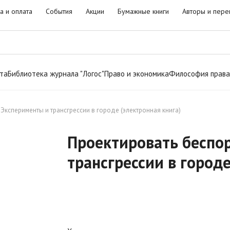
а и оплата
События
Акции
Бумажные книги
Авторы и пере
та
Библиотека журнала "Логос"
Право и экономика
Философия права
Эксперименты и трансгрессии в городе (электронная книга)
Проектировать беспо
трансгрессии в городе