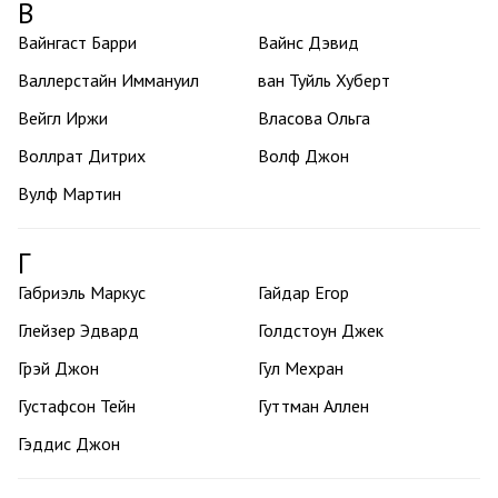
В
Вайнгаст Барри
Вайнс Дэвид
Валлерстайн Иммануил
ван Туйль Хуберт
Вейгл Иржи
Власова Ольга
Воллрат Дитрих
Волф Джон
Вулф Мартин
Г
Габриэль Маркус
Гайдар Егор
Глейзер Эдвард
Голдстоун Джек
Грэй Джон
Гул Мехран
Густафсон Тейн
Гуттман Аллен
Гэддис Джон