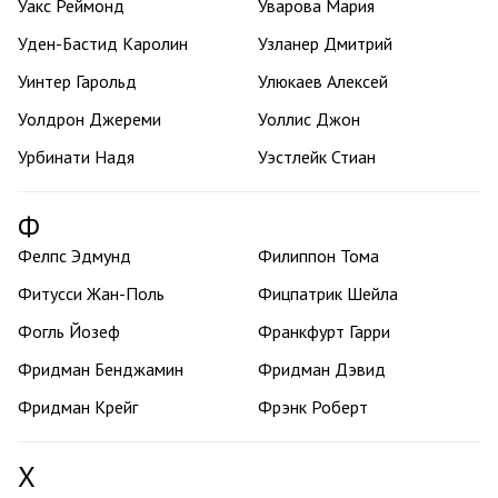
Уакс Реймонд
Уварова Мария
Уден-Бастид Каролин
Узланер Дмитрий
Уинтер Гарольд
Улюкаев Алексей
Уолдрон Джереми
Уоллис Джон
Урбинати Надя
Уэстлейк Стиан
Ф
Фелпс Эдмунд
Филиппон Тома
Фитусси Жан-Поль
Фицпатрик Шейла
Фогль Йозеф
Франкфурт Гарри
Фридман Бенджамин
Фридман Дэвид
Фридман Крейг
Фрэнк Роберт
Х