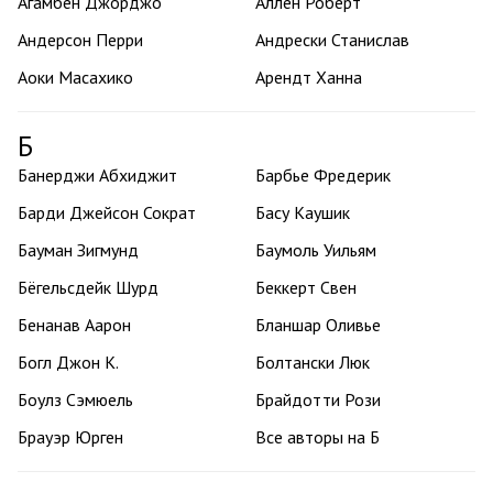
Агамбен Джорджо
Аллен Роберт
Андерсон Перри
Андрески Станислав
Аоки Масахико
Арендт Ханна
Б
Банерджи Абхиджит
Барбье Фредерик
Барди Джейсон Сократ
Басу Каушик
Бауман Зигмунд
Баумоль Уильям
Бёгельсдейк Шурд
Беккерт Свен
Бенанав Аарон
Бланшар Оливье
Богл Джон К.
Болтански Люк
Боулз Сэмюель
Брайдотти Рози
Брауэр Юрген
Все авторы на Б