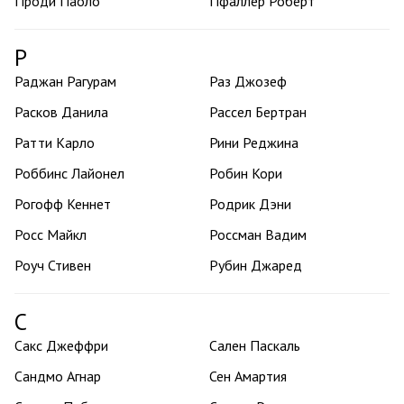
Проди Паоло
Пфаллер Роберт
Р
Раджан Рагурам
Раз Джозеф
Расков Данила
Рассел Бертран
Ратти Карло
Рини Реджина
Роббинс Лайонел
Робин Кори
Рогофф Кеннет
Родрик Дэни
Росс Майкл
Россман Вадим
Роуч Стивен
Рубин Джаред
С
Сакс Джеффри
Сален Паскаль
Сандмо Агнар
Сен Амартия