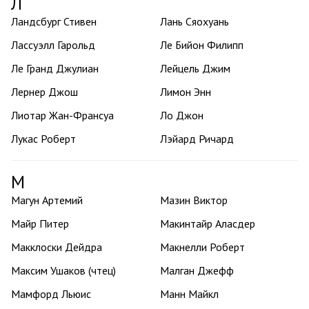
Л
Ландсбург Стивен
Лань Сяохуань
Лассуэлл Гарольд
Ле Бийон Филипп
Ле Гранд Джулиан
Лейцель Джим
Лернер Джош
Лимон Энн
Лиотар Жан-Франсуа
Ло Джон
Лукас Роберт
Лэйард Ричард
М
Магун Артемий
Мазин Виктор
Майр Питер
Макинтайр Аласдер
Макклоски Дейдра
Макнелли Роберт
Максим Ушаков (чтец)
Малган Джефф
Мамфорд Льюис
Манн Майкл