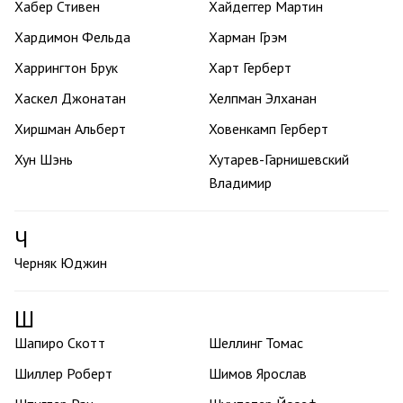
Хабер Стивен
Хайдеггер Мартин
Хардимон Фельда
Харман Грэм
Харрингтон Брук
Харт Герберт
Хаскел Джонатан
Хелпман Элханан
Хиршман Альберт
Ховенкамп Герберт
Хун Шэнь
Хутарев-Гарнишевский
Владимир
Ч
Черняк Юджин
Ш
Шапиро Скотт
Шеллинг Томас
Шиллер Роберт
Шимов Ярослав