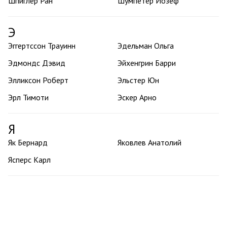
Шпиглер Ран
Шумпетер Йозеф
Э
Эггертссон Трауинн
Эдельман Ольга
Эдмондс Дэвид
Эйхенгрин Барри
Элликсон Роберт
Эльстер Юн
Эрл Тимоти
Эскер Арно
Я
Як Бернард
Яковлев Анатолий
Ясперс Карл