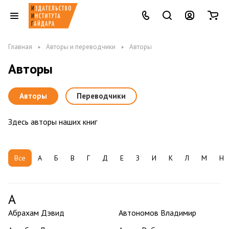
Главная
Авторы и переводчики
Авторы
Авторы
Авторы
Переводчики
Здесь авторы наших книг
Все
А
Б
В
Г
Д
Е
З
И
К
Л
М
Н
А
Абрахам Дэвид
Автономов Владимир