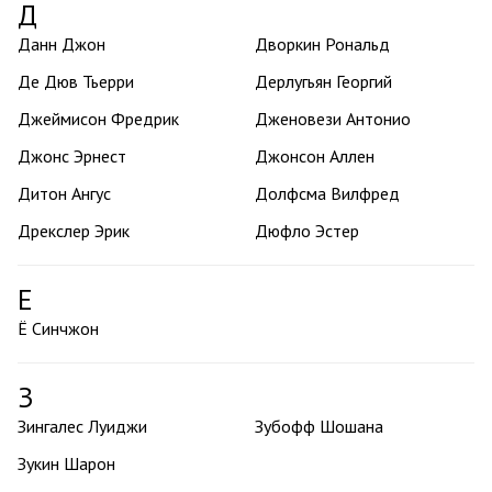
Д
Данн Джон
Дворкин Рональд
Де Дюв Тьерри
Дерлугьян Георгий
Джеймисон Фредрик
Дженовези Антонио
Джонс Эрнест
Джонсон Аллен
Дитон Ангус
Долфсма Вилфред
Дрекслер Эрик
Дюфло Эстер
Е
Ё Синчжон
З
Зингалес Луиджи
Зубофф Шошана
Зукин Шарон