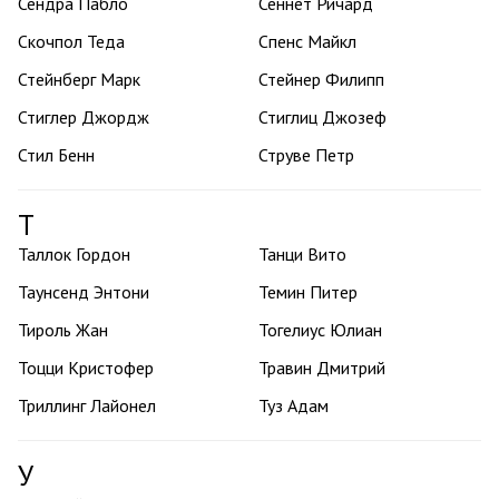
Сендра Пабло
Сеннет Ричард
Скочпол Теда
Спенс Майкл
Стейнберг Марк
Стейнер Филипп
Стиглер Джордж
Стиглиц Джозеф
Стил Бенн
Струве Петр
Т
Таллок Гордон
Танци Вито
Таунсенд Энтони
Темин Питер
Тироль Жан
Тогелиус Юлиан
Тоцци Кристофер
Травин Дмитрий
Триллинг Лайонел
Туз Адам
У