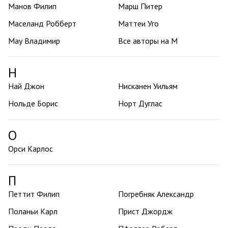
Манов Филип
Марш Питер
Маселанд Робберт
Маттеи Уго
Мау Владимир
Все авторы на М
Н
Най Джон
Нисканен Уильям
Нольде Борис
Норт Дуглас
О
Орси Карлос
П
Петтит Филип
Погребняк Александр
Поланьи Карл
Прист Джордж