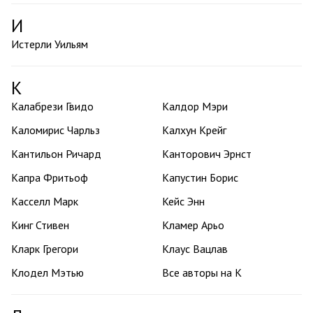
И
Истерли Уильям
К
Калабрези Гвидо
Калдор Мэри
Каломирис Чарльз
Калхун Крейг
Кантильон Ричард
Канторович Эрнст
Капра Фритьоф
Капустин Борис
Касселл Марк
Кейс Энн
Кинг Стивен
Кламер Арьо
Кларк Грегори
Клаус Вацлав
Клодел Мэтью
Все авторы на К