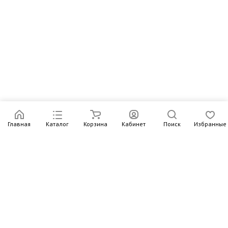
Главная
Каталог
Корзина
Кабинет
Поиск
Избранные
Подпишитесь на рассылку – в письмах рассказываем о
новых книгах и актуальных событиях Издательства
Института Гайдара