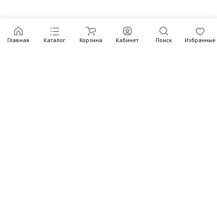
Главная
Каталог
Корзина
Кабинет
Поиск
Избранные
Подпишитесь на рассылку – в письмах рассказываем о
новых книгах и актуальных событиях Издательства
Института Гайдара
Подписаться
Интернет-магазин
Компания
Информация