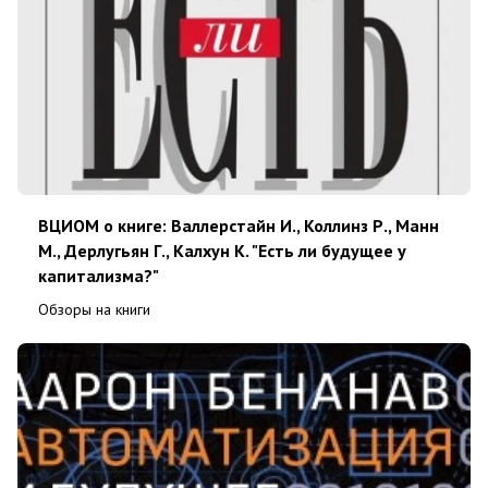
ВЦИОМ о книге: Валлерстайн И., Коллинз Р., Манн
М., Дерлугьян Г., Калхун К. "Есть ли будущее у
капитализма?"
Обзоры на книги