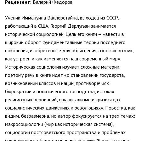
Рецензент:
Валерий Федоров
Ученик Иммануила Валлерстайна, выходец из СССР,
работающий в США, Георгий Дерлугьян занимается
исторической социологией. Цель его книги — «ввести в
широкий оборот фундаментальные теории последнего
поколения, изобретенные для объяснения того, как возник,
как устроен и как изменяется наш современный мир».
Историческая социология изучает сложные материи,
поэтому речь в книге идет «о становлении государств,
возникновении классов и наций, противоречиях
бюрократии и политического господства, истоках
религиозных верований, о капитализме и кризисах, о
социалистических движениях и революциях». Повестка, как
видим, безразмерна, но автор фокусируется на трех темах:
макросоциологии (мир как историческая система),
социологии постсоветского пространства и проблемах
современного обществознания как науки. Жанр — научно-