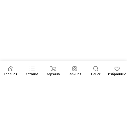
Главная
Каталог
Корзина
Кабинет
Поиск
Избранные
Подпишитесь на рассылку – в письмах рассказываем о
новых книгах и актуальных событиях Издательства
Института Гайдара