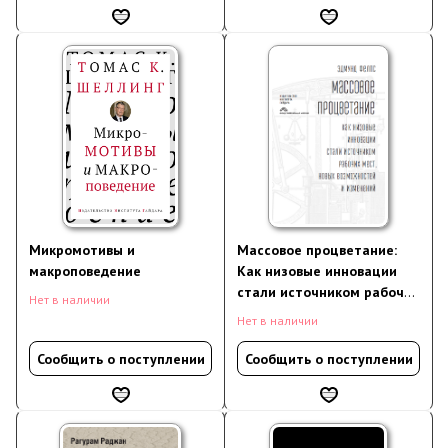
Микромотивы и
Массовое процветание:
макроповедение
Как низовые инновации
стали источником рабочих
Нет в наличии
мест, новых возможностей
Нет в наличии
и изменений
Сообщить о поступлении
Сообщить о поступлении