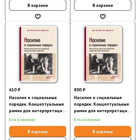
В корзине
В корзине
610 ₽
800 ₽
Насилие и социальные
Насилие и социальные
порядки. Концептуальные
порядки. Концептуальные
рамки для интерпретации
рамки для интерпретации
письменной истории
письменной истории
Есть в наличии
Есть в наличии
человечества
человечества
(электронная книга)
В корзину
В корзину