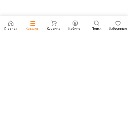
Главная
Каталог
Корзина
Кабинет
Поиск
Избранные
Подпишитесь на рассылку – в письмах рассказываем о
новых книгах и актуальных событиях Издательства
Института Гайдара
Подписаться
Интернет-магазин
Компания
Информация