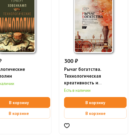
₽
300 ₽
логические
Рычаг богатства.
полии
Технологическая
креативность и
 наличии
экономический прогресс
Есть в наличии
(электронная книга)
В корзину
В корзину
В корзине
В корзине