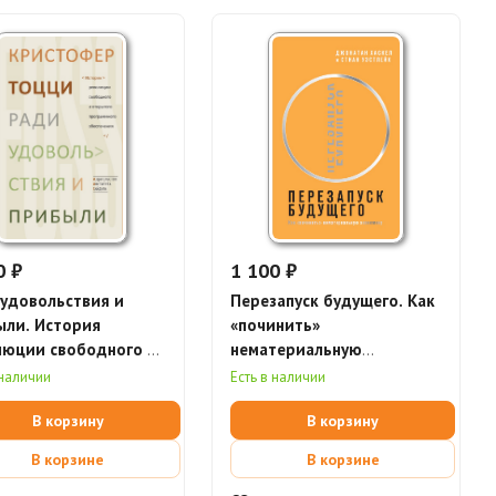
0 ₽
1 100 ₽
удовольствия и
Перезапуск будущего. Как
ыли. История
«починить»
люции свободного и
нематериальную
ытого программного
экономику
 наличии
Есть в наличии
печения
В корзину
В корзину
В корзине
В корзине