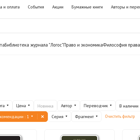
а и оплата
События
Акции
Бумажные книги
Авторы и пере
та
Библиотека журнала "Логос"
Право и экономика
Философия права
ита
Цена
Автор
Переводчик
Новинка
В наличии
екомендации
: 1
Серия
Фрагмент
Очистить фильтр