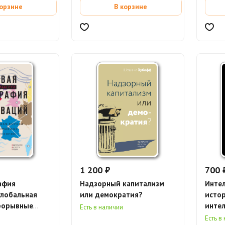
корзине
В корзине
1 200 ₽
700 
афия
Надзорный капитализм
Интел
глобальная
или демократия?
истор
прорывные
интел
Есть в наличии
(элек
Есть в