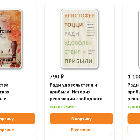
790 ₽
1 10
ства.
Ради удовольствия и
Ради 
ская
прибыли. История
приб
ь и
революции свободного и
рево
ий прогресс
открытого программного
откр
Есть в наличии
Есть в
обеспечения (электронная
обес
корзину
В корзину
книга)
корзине
В корзине