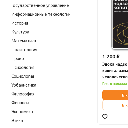
Государственное управление
Информационные технологии
История
Культура
Математика
Политология
1 200 ₽
Право
Эпоха надзо
Психология
капитализма
Социология
человеческо
новых рубеж
Есть в наличии
Урбанистика
Философия
В 
Финансы
В 
Экономика
Этика