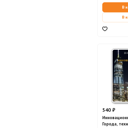
В 
В 
540 ₽
Инновационн
Города, тех