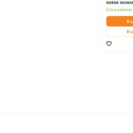
новая эконо
(электронна
Есть в наличии
В 
В 