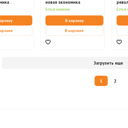
мика
новая экономика
рево
я книга)
циви
Есть в наличии
Есть в
(элек
корзину
В корзину
корзине
В корзине
Загрузить еще
1
2