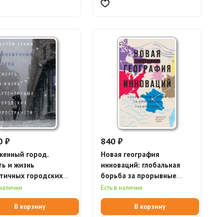
0 ₽
840 ₽
женный город.
Новая география
ь и жизнь
инноваций: глобальная
тичных городских
борьба за прорывные
ранств
технологии (электронная
 наличии
Есть в наличии
книга)
В корзину
В корзину