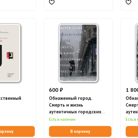
600 ₽
1 80
сственный
Обнаженный город.
Обна
Смерть и жизнь
Смерт
аутентичных городских
аутен
пространств (электронная
прост
Есть в наличии
Есть в
книга)
корзину
В корзину