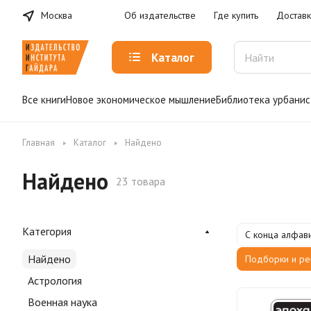
Москва
Об издательстве
Где купить
Доставк
Каталог
Все книги
Новое экономическое мышление
Библиотека урбанис
Главная
Каталог
Найдено
Найдено
23 товара
Категория
С конца алфав
Найдено
Подборки и р
Астрология
Военная наука