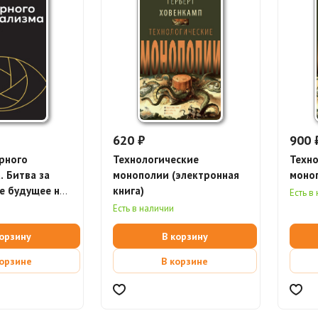
620 ₽
900 
рного
Технологические
Техно
. Битва за
монополии (электронная
моно
е будущее на
книга)
Есть в
ах власти
Есть в наличии
корзину
В корзину
корзине
В корзине