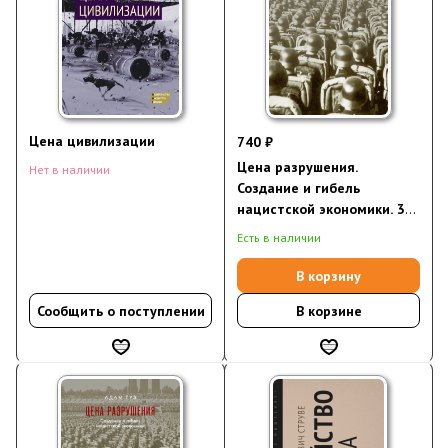
Цена цивилизации
740 ₽
Цена разрушения.
Нет в наличии
Создание и гибель
нацистской экономики. 3-е
изд., исправл.
Есть в наличии
(электронная книга)
В корзину
Сообщить о поступлении
В корзине