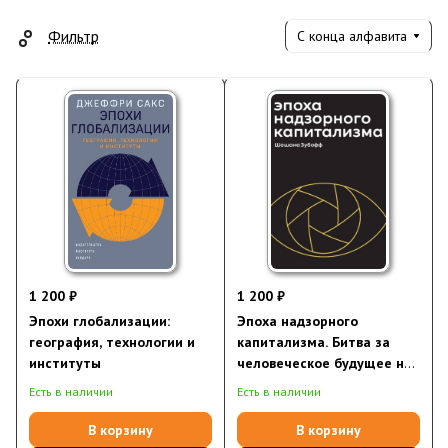
Фильтр
С конца алфавита
1 200 ₽
1 200 ₽
Эпохи глобализации:
Эпоха надзорного
география, технологии и
капитализма. Битва за
институты
человеческое будущее на
новых рубежах власти
Есть в наличии
Есть в наличии
В корзину
В корзину