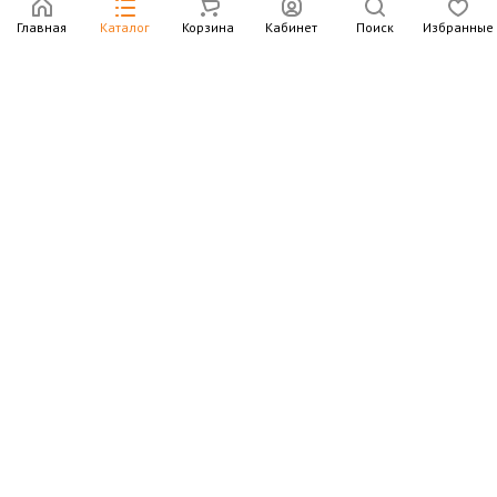
Главная
Каталог
Корзина
Кабинет
Поиск
Избранные
Подпишитесь на рассылку – в письмах рассказываем о
новых книгах и актуальных событиях Издательства
Института Гайдара
Подписаться
Интернет-магазин
Компания
Информация
Контакты