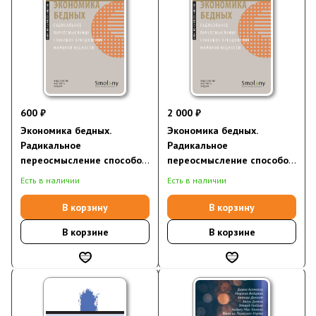
600 ₽
2 000 ₽
Экономика бедных.
Экономика бедных.
Радикальное
Радикальное
переосмысление способов
переосмысление способов
преодоления мировой
преодоления мировой
Есть в наличии
Есть в наличии
бедности (электронная
бедности
книга)
В корзину
В корзину
В корзине
В корзине