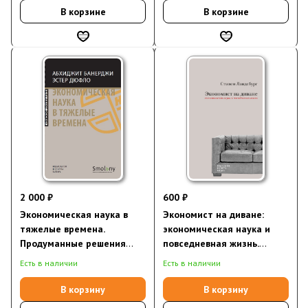
В корзине
В корзине
2 000 ₽
600 ₽
Экономическая наука в
Экономист на диване:
тяжелые времена.
экономическая наука и
Продуманные решения
повседневная жизнь.
самых важных проблем
Пересмотренное и
Есть в наличии
Есть в наличии
современности
дополненное для XXI века
издание
В корзину
В корзину