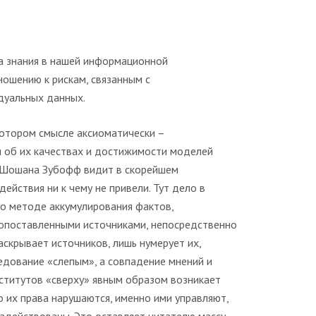
а знания в нашей информационной
ношению к рискам, связанным с
дуальных данных.
котором смысле аксиоматически –
ии об их качествах и достижимости моделей
м Шошана Зубофф видит в скорейшем
ействия ни к чему не привели. Тут дело в
 о методе аккумулирования фактов,
копоставленными источниками, непосредственно
скрывает источников, лишь нумерует их,
ледование «слепым», а совпадение мнений и
ститутов «сверху» явным образом возникает
 их права нарушаются, именно ими управляют,