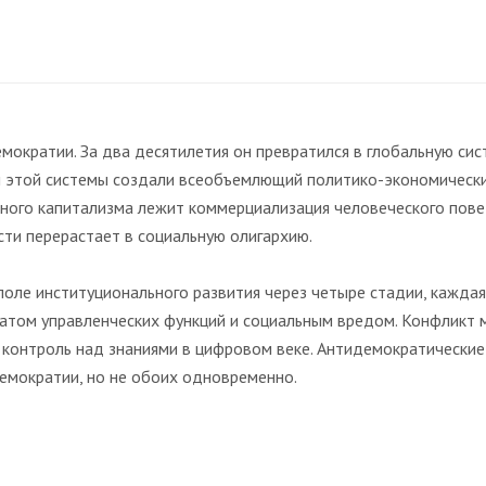
мократии. За два десятилетия он превратился в глобальную сис
ы этой системы создали всеобъемлющий политико-экономически
рного капитализма лежит коммерциализация человеческого пове
сти перерастает в социальную олигархию.
оле институционального развития через четыре стадии, каждая
ватом управленческих функций и социальным вредом. Конфликт
 контроль над знаниями в цифровом веке. Антидемократически
демократии, но не обоих одновременно.