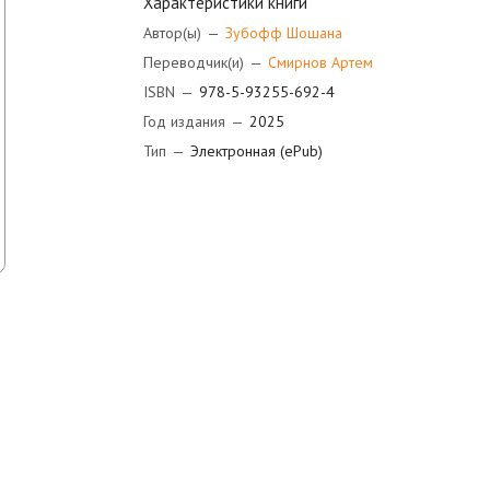
Характеристики книги
Автор(ы)
—
Зубофф Шошана
Переводчик(и)
—
Смирнов Артем
ISBN
—
978-5-93255-692-4
Год издания
—
2025
Тип
—
Электронная (ePub)