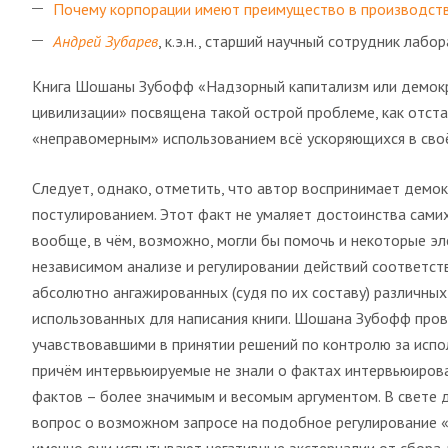
Почему корпорации имеют преимущество в производств
Андрей Зубарев
,
к.э.н., старший научный сотрудник лаб
Книга Шошаны Зубофф «Надзорный капитализм или демокр
цивилизации» посвящена такой острой проблеме, как отста
«неправомерным» использованием всё ускоряющихся в своё
Следует, однако, отметить, что автор воспринимает демо
постулированием. Этот факт не умаляет достоинства самих
вообще, в чём, возможно, могли бы помочь и некоторые 
независимом анализе и регулировании действий соответств
абсолютно ангажированных (судя по их составу) различных
использованных для написания книги. Шошана Зубофф про
учавствовавшими в принятии решений по контролю за испол
причём интервьюируемые не знали о фактах интервьюирован
фактов – более значимым и весомым аргументом. В свете 
вопрос о возможном запросе на подобное регулирование «