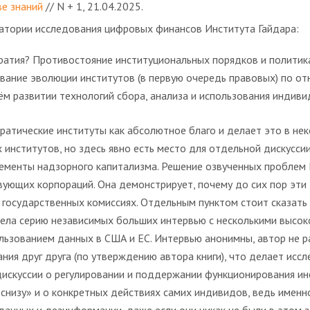
е знаний
// N + 1, 21.04.2025.
оратории исследования цифровых финансов Института Гайдара:
атия? Противостояние институциональных порядков и политик
вание эволюции институтов (в первую очередь правовых) по от
м развитии технологий сбора, анализа и использования индиви
кратические институты как абсолютное благо и делает это в не
 институтов, но здесь явно есть место для отдельной дискусс
элементы надзорного капитализма. Решение озвученных пробле
ующих корпораций. Она демонстрирует, почему до сих пор эти д
 государственных комиссиях. Отдельным пунктом стоит сказать
вела серию независимых больших интервью с несколькими высо
ьзованием данных в США и ЕС. Интервью анонимны, автор не ра
ия друг друга (по утверждению автора книги), что делает исс
дискуссии о регулировании и поддержании функционирования ин
снизу» и о конкретных действиях самих индивидов, ведь именно