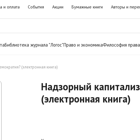
а и оплата
События
Акции
Бумажные книги
Авторы и пере
та
Библиотека журнала "Логос"
Право и экономика
Философия права
мократия? (электронная книга)
Надзорный капитализ
(электронная книга)