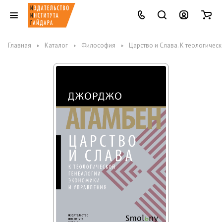
Главная
Каталог
Философия
Царство и Слава. К теологичес