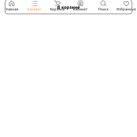
В корзине
Главная
Каталог
Корзина
Кабинет
Поиск
Избранные
Подпишитесь на рассылку – в письмах рассказываем о
новых книгах и актуальных событиях Издательства
Института Гайдара
Подписаться
Интернет-магазин
Компания
Информация
Контакты