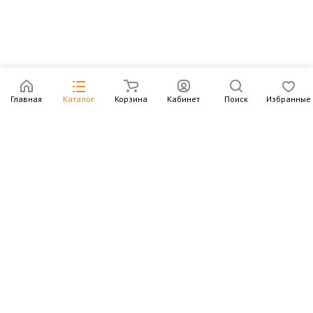
Главная
Каталог
Корзина
Кабинет
Поиск
Избранные
Подпишитесь на рассылку – в письмах рассказываем о
новых книгах и актуальных событиях Издательства
Института Гайдара
Подписаться
Интернет-магазин
Компания