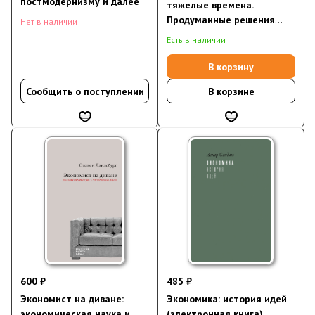
постмодернизму и далее
тяжелые времена.
Продуманные решения
Нет в наличии
самых важных проблем
Есть в наличии
современности
В корзину
Сообщить о поступлении
В корзине
600 ₽
485 ₽
Экономист на диване:
Экономика: история идей
экономическая наука и
(электронная книга)