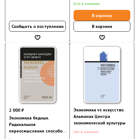
преодоления мировой
Есть в наличии
бедности (электронная
книга)
В корзину
Сообщить о поступлении
В корзине
Экономика vs искусство.
2 000 ₽
Альманах Центра
Экономика бедных.
экономической культуры
Радикальное
переосмысление способов
Нет в наличии
преодоления мировой