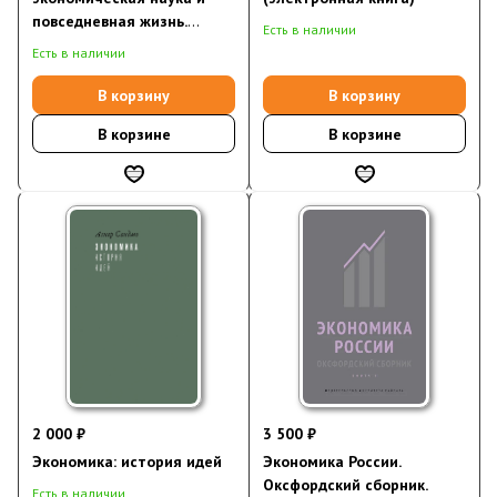
повседневная жизнь.
Есть в наличии
Пересмотренное и
Есть в наличии
дополненное для XXI века
издание
В корзину
В корзину
В корзине
В корзине
2 000 ₽
3 500 ₽
Экономика: история идей
Экономика России.
Оксфордский сборник.
Есть в наличии