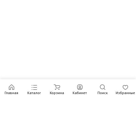
Главная
Каталог
Корзина
Кабинет
Поиск
Избранные
Подпишитесь на рассылку – в письмах рассказываем о
новых книгах и актуальных событиях Издательства
Института Гайдара