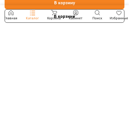
В корзину
В корзине
Главная
Каталог
Корзина
Кабинет
Поиск
Избранные
Подпишитесь на рассылку – в письмах рассказываем о
новых книгах и актуальных событиях Издательства
Института Гайдара
Подписаться
Интернет-магазин
Компания
Информация
Контакты