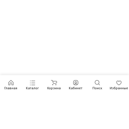
Главная
Каталог
Корзина
Кабинет
Поиск
Избранные
Подпишитесь на рассылку – в письмах рассказываем о
новых книгах и актуальных событиях Издательства
Института Гайдара