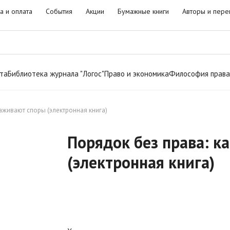
а и оплата
События
Акции
Бумажные книги
Авторы и пере
та
Библиотека журнала "Логос"
Право и экономика
Философия права
аживают споры (электронная книга)
Порядок без права: к
(электронная книга)