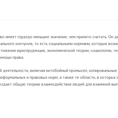
аво имеет гораздо меньшее значение, чем принято считать. Он 
льного контроля, то есть социальными нормами, которые возни
ижения юриспруденции, экономической теории, социологии, тео
помощи права.
ой деятельности, включая китобойный промысел, копировальны
еформальных и правовых норм, а также те области, в которых 
 создает общую теорию взаимодействия людей для взаимной выг