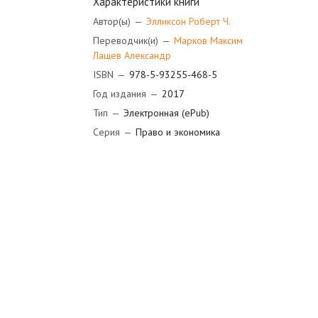
Характеристики книги
Автор(ы)
—
Элликсон Роберт Ч.
Переводчик(и)
—
Марков Максим
Лащев Александр
ISBN
—
978-5-93255-468-5
Год издания
—
2017
Тип
—
Электронная (ePub)
Серия
—
Право и экономика