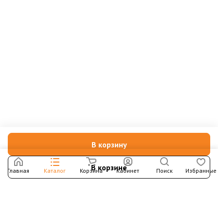
В корзину
В корзине
Главная
Каталог
Корзина
Кабинет
Поиск
Избранные
Подпишитесь на рассылку – в письмах рассказываем о
новых книгах и актуальных событиях Издательства
Института Гайдара