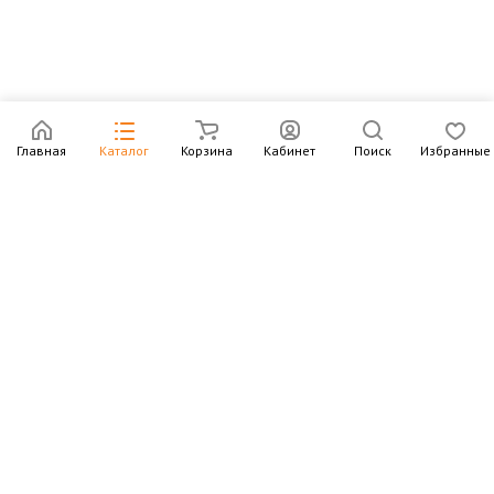
Главная
Каталог
Корзина
Кабинет
Поиск
Избранные
Подпишитесь на рассылку – в письмах рассказываем о
новых книгах и актуальных событиях Издательства
Института Гайдара
Подписаться
Интернет-магазин
Компания