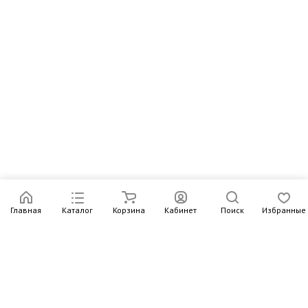
Главная
Каталог
Корзина
Кабинет
Поиск
Избранные
Подпишитесь на рассылку – в письмах рассказываем о
новых книгах и актуальных событиях Издательства
Института Гайдара