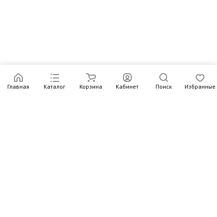
Главная
Каталог
Корзина
Кабинет
Поиск
Избранные
Подпишитесь на рассылку – в письмах рассказываем о
новых книгах и актуальных событиях Издательства
Института Гайдара
Подписаться
Интернет-магазин