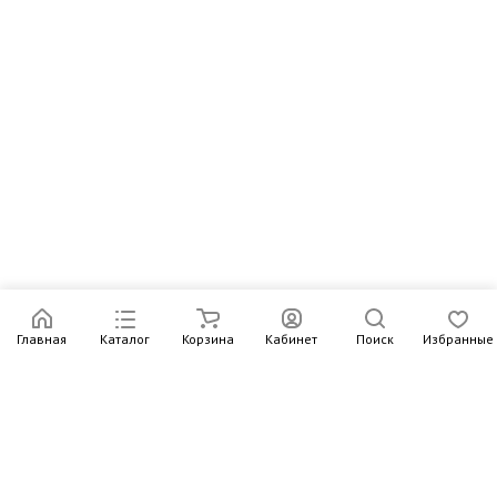
Главная
Каталог
Корзина
Кабинет
Поиск
Избранные
Подпишитесь на рассылку – в письмах рассказываем о
новых книгах и актуальных событиях Издательства
Института Гайдара