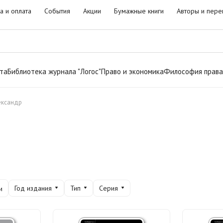
а и оплата
События
Акции
Бумажные книги
Авторы и пере
та
Библиотека журнала "Логос"
Право и экономика
Философия права
ександр
Год издания
Тип
Серия
и