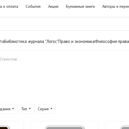
а и оплата
События
Акции
Бумажные книги
Авторы и пере
та
Библиотека журнала "Логос"
Право и экономика
Философия права
 Станислав
здания
Тип
Серия