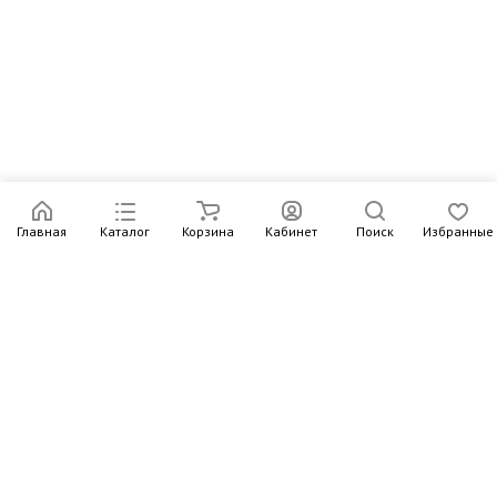
Главная
Каталог
Корзина
Кабинет
Поиск
Избранные
Подпишитесь на рассылку – в письмах рассказываем о
новых книгах и актуальных событиях Издательства
Института Гайдара
Подписаться