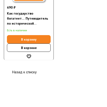
690 ₽
Как государство
богатеет… Путеводитель
по исторической
социологии (электронная
Есть в наличии
книга)
В корзину
В корзине
Назад к списку