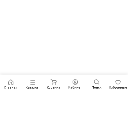
Главная
Каталог
Корзина
Кабинет
Поиск
Избранные
Подпишитесь на рассылку – в письмах рассказываем о
новых книгах и актуальных событиях Издательства
Института Гайдара