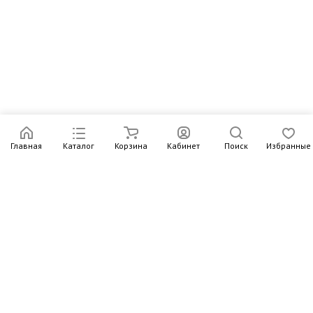
Главная
Каталог
Корзина
Кабинет
Поиск
Избранные
Подпишитесь на рассылку – в письмах рассказываем о
новых книгах и актуальных событиях Издательства
Института Гайдара
Подписаться