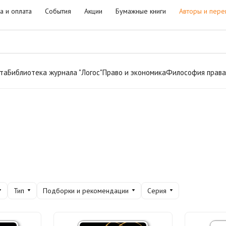
а и оплата
События
Акции
Бумажные книги
Авторы и пере
та
Библиотека журнала "Логос"
Право и экономика
Философия права
Тип
Подборки и рекомендации
Серия