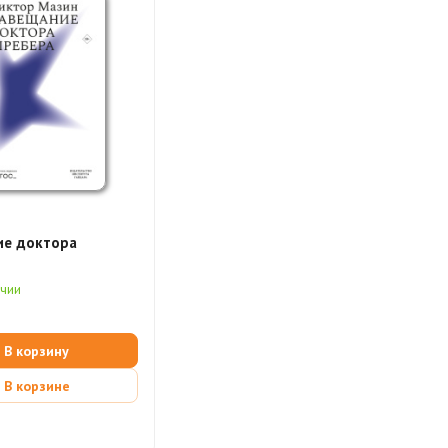
ие доктора
а
ичии
В корзину
В корзине