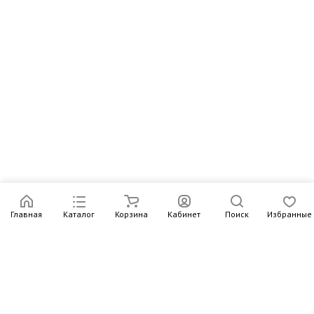
Главная
Каталог
Корзина
Кабинет
Поиск
Избранные
Подпишитесь на рассылку – в письмах рассказываем о
новых книгах и актуальных событиях Издательства
Института Гайдара