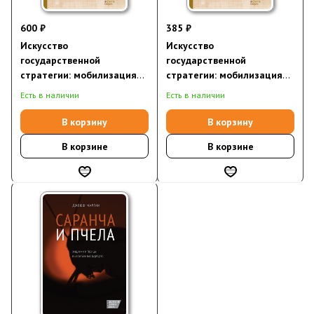
600 ₽
385 ₽
Искусство
Искусство
государственной
государственной
стратегии: мобилизация
стратегии: мобилизация
власти и знания во имя
власти и знания во имя
Есть в наличии
Есть в наличии
всеобщего блага
всеобщего блага
(электронная книга)
В корзину
В корзину
В корзине
В корзине