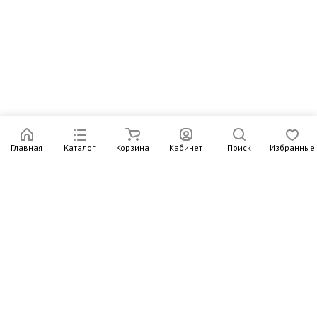
Главная
Каталог
Корзина
Кабинет
Поиск
Избранные
Подпишитесь на рассылку – в письмах рассказываем о
новых книгах и актуальных событиях Издательства
Института Гайдара
Подписаться