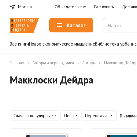
Москва
Об издательстве
Где купить
Доставк
Каталог
Все книги
Новое экономическое мышление
Библиотека урбанис
Главная
Авторы и переводчики
Авторы
Макклоски Дейдр
Макклоски Дейдра
Сначала популярные
Цена
Переводчик
В наличи