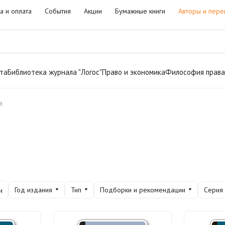
а и оплата
События
Акции
Бумажные книги
Авторы и пере
та
Библиотека журнала "Логос"
Право и экономика
Философия права
а
Год издания
Тип
Подборки и рекомендации
Серия
и