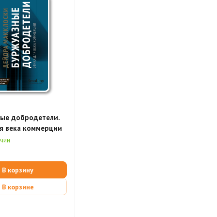
ные добродетели.
я века коммерции
ичии
В корзину
В корзине