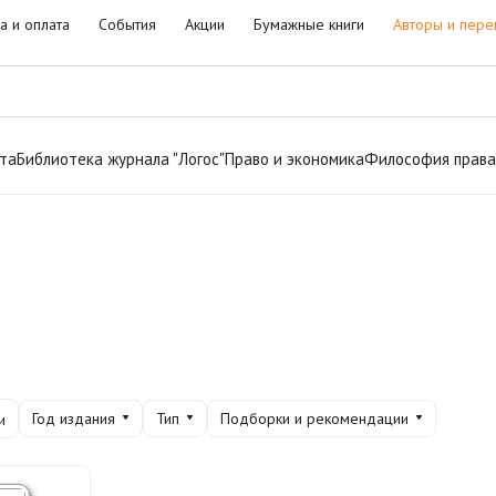
а и оплата
События
Акции
Бумажные книги
Авторы и пере
та
Библиотека журнала "Логос"
Право и экономика
Философия права
Год издания
Тип
Подборки и рекомендации
и