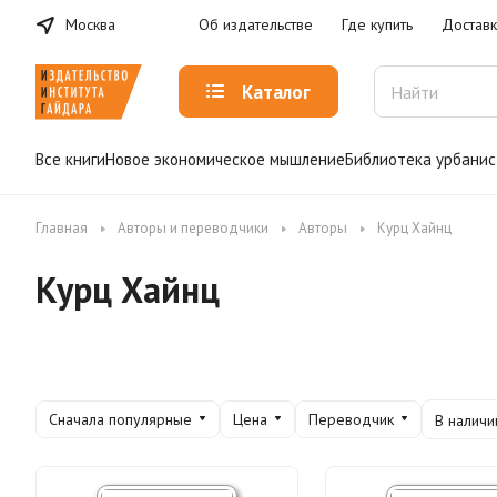
Москва
Об издательстве
Где купить
Доставк
Каталог
Все книги
Новое экономическое мышление
Библиотека урбанис
Главная
Авторы и переводчики
Авторы
Курц Хайнц
Курц Хайнц
Сначала популярные
Цена
Переводчик
В наличи