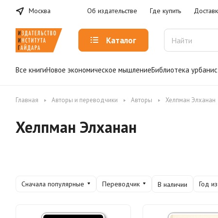
Москва
Об издательстве
Где купить
Доставк
Каталог
Все книги
Новое экономическое мышление
Библиотека урбанис
Главная
Авторы и переводчики
Авторы
Хелпман Элханан
Хелпман Элханан
Сначала популярные
Переводчик
Год и
В наличии