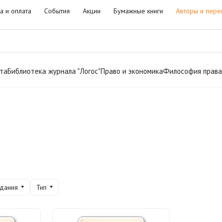
а и оплата
События
Акции
Бумажные книги
Авторы и пере
та
Библиотека журнала "Логос"
Право и экономика
Философия права
здания
Тип