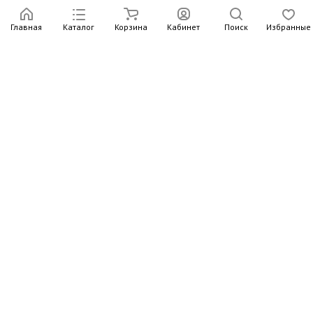
Главная
Каталог
Корзина
Кабинет
Поиск
Избранные
Подпишитесь на рассылку – в письмах рассказываем о
новых книгах и актуальных событиях Издательства
Института Гайдара
Подписаться
Интернет-магазин
Компания
Информация
Контакты