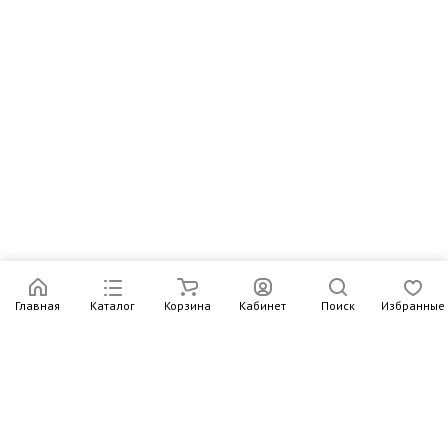
Главная
Каталог
Корзина
Кабинет
Поиск
Избранные
Подпишитесь на рассылку – в письмах рассказываем о
новых книгах и актуальных событиях Издательства
Института Гайдара