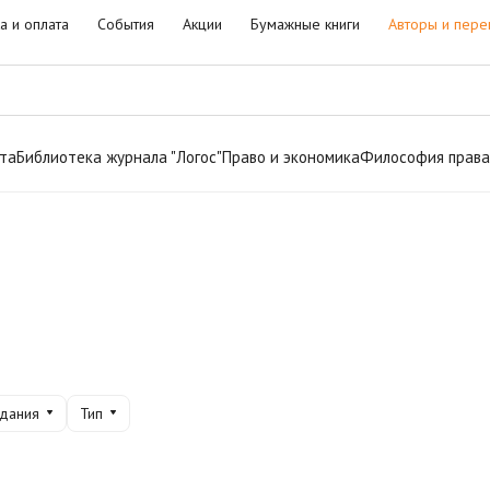
а и оплата
События
Акции
Бумажные книги
Авторы и пере
та
Библиотека журнала "Логос"
Право и экономика
Философия права
здания
Тип