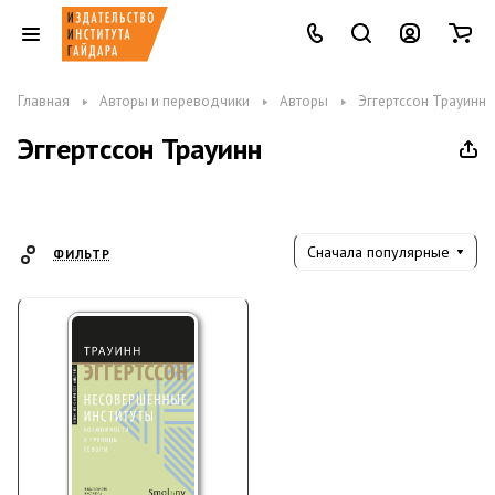
Главная
Авторы и переводчики
Авторы
Эггертссон Трауинн
Эггертссон Трауинн
Сначала популярные
ФИЛЬТР