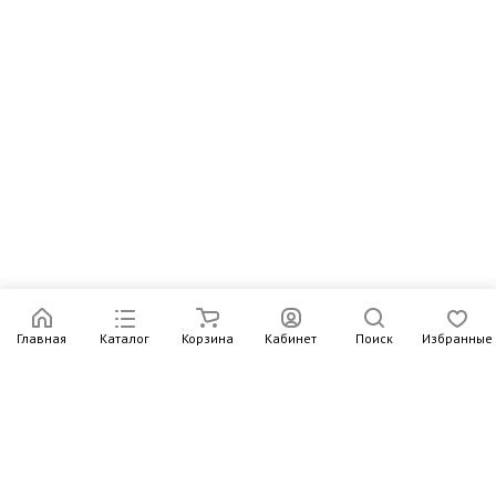
Главная
Каталог
Корзина
Кабинет
Поиск
Избранные
Подпишитесь на рассылку – в письмах рассказываем о
новых книгах и актуальных событиях Издательства
Института Гайдара