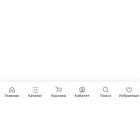
Главная
Каталог
Корзина
Кабинет
Поиск
Избранные
Подпишитесь на рассылку – в письмах рассказываем о
новых книгах и актуальных событиях Издательства
Института Гайдара