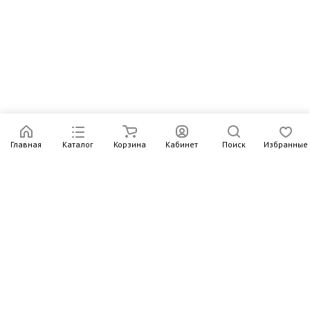
Главная
Каталог
Корзина
Кабинет
Поиск
Избранные
Подпишитесь на рассылку – в письмах рассказываем о
новых книгах и актуальных событиях Издательства
Института Гайдара
Подписаться