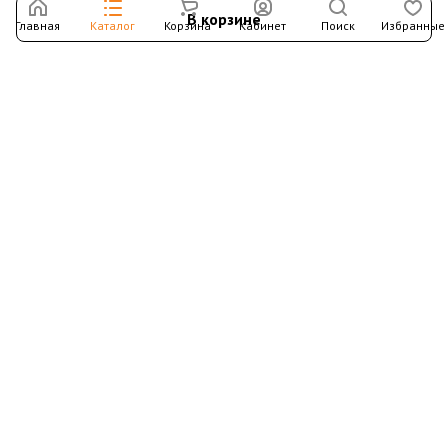
В корзине
Главная
Каталог
Корзина
Кабинет
Поиск
Избранные
Подпишитесь на рассылку – в письмах рассказываем о
новых книгах и актуальных событиях Издательства
Института Гайдара
Подписаться
Интернет-магазин
Компания
Информация
Контакты