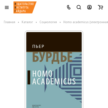
Главная
Каталог
Социология
Homo academicus (электронная