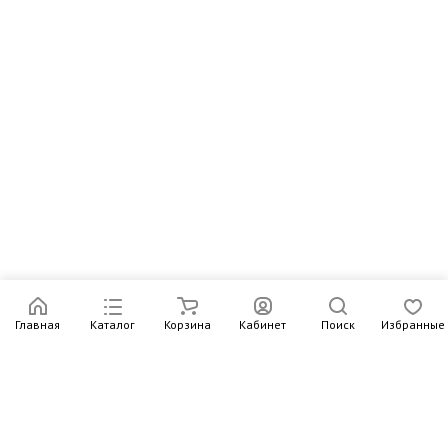
Главная
Каталог
Корзина
Кабинет
Поиск
Избранные
Подпишитесь на рассылку – в письмах рассказываем о
новых книгах и актуальных событиях Издательства
Института Гайдара