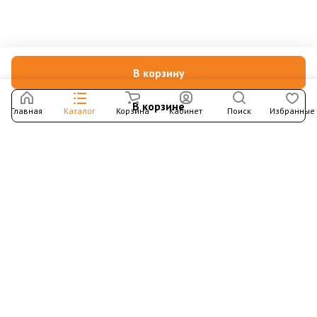
В корзину
В корзине
Главная
Каталог
Корзина
Кабинет
Поиск
Избранные
Подпишитесь на рассылку – в письмах рассказываем о
новых книгах и актуальных событиях Издательства
Института Гайдара
Подписаться
Интернет-магазин