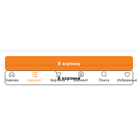
В корзину
В корзине
Главная
Каталог
Корзина
Кабинет
Поиск
Избранные
Подпишитесь на рассылку – в письмах рассказываем о
новых книгах и актуальных событиях Издательства
Института Гайдара