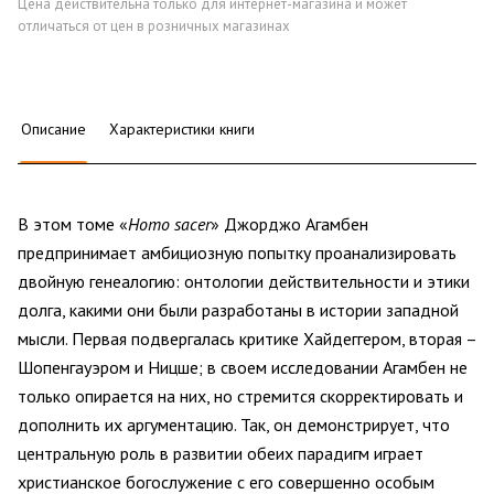
Цена действительна только для интернет-магазина и может
отличаться от цен в розничных магазинах
Описание
Характеристики книги
В этом томе «
Homo sacer
» Джорджо Агамбен
предпринимает амбициозную попытку проанализировать
двойную генеалогию: онтологии действительности и этики
долга, какими они были разработаны в истории западной
мысли. Первая подвергалась критике Хайдеггером, вторая –
Шопенгауэром и Ницше; в своем исследовании Агамбен не
только опирается на них, но стремится скорректировать и
дополнить их аргументацию. Так, он демонстрирует, что
центральную роль в развитии обеих парадигм играет
христианское богослужение с его совершенно особым