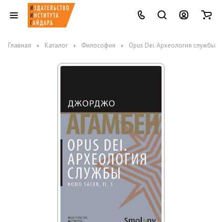
Главная
Каталог
Философия
Opus Dei. Археология службы