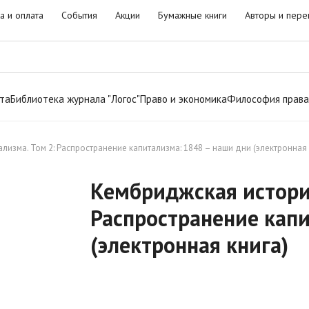
а и оплата
События
Акции
Бумажные книги
Авторы и пере
та
Библиотека журнала "Логос"
Право и экономика
Философия права
изма. Том 2: Распространение капитализма: 1848 – наши дни (электронная 
Кембриджская история
Распространение капи
(электронная книга)