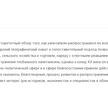
ритетный обзор того, как капитализм распространялся по всем
ирокий географический охват и сопоставительный подход позв
сельского хозяйства и торговли, наряду с ответными реакциями
транение глобального капитализма, однако к концу XX века он 
но-политической сфере и в сфере благосостояния привели дейс
ие оказалось благотворным, процесс развития и распространени
ет интерес для историков, экономистов и специалистов в обла