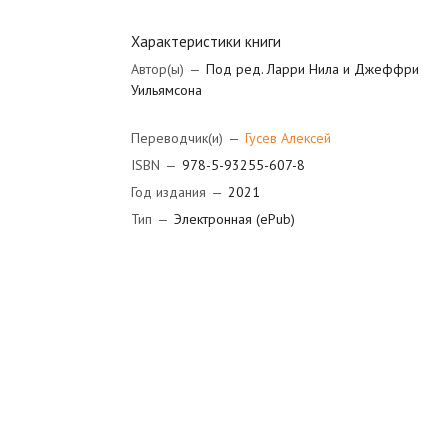
Характеристики книги
Автор(ы)
—
Под ред. Ларри Нила и Джеффри
Уильямсона
Переводчик(и)
—
Гусев Алексей
ISBN
—
978-5-93255-607-8
Год издания
—
2021
Тип
—
Электронная (ePub)