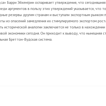
са» Барри Эйхенгрин оспаривает утверждения, что сегодняшняя
ди аргументов в пользу этих утверждений указывается, что то
ые резервы другим странам и выступали экспортным рынком пос
алюты из опасений замедления их стимулируемого экспортом ро
ть исторической аналогии заключается не только в нахождении 
ровой экономики сегодня. Он приходит к выводу, что нынешняя 
льная Бреттон-Вудская система.