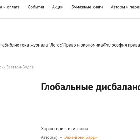
а и оплата
События
Акции
Бумажные книги
Авторы и пере
та
Библиотека журнала "Логос"
Право и экономика
Философия права
оки Бреттон-Вудса
Глобальные дисбаланс
Характеристики книги
Автор(ы)
—
Эйхенгрин Барри