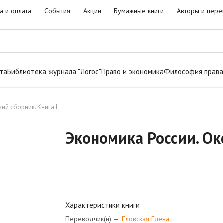
а и оплата
События
Акции
Бумажные книги
Авторы и пере
та
Библиотека журнала "Логос"
Право и экономика
Философия права
ий сборник. Книга I
Экономика России. Ок
Характеристики книги
Переводчик(и)
—
Еловская Елена