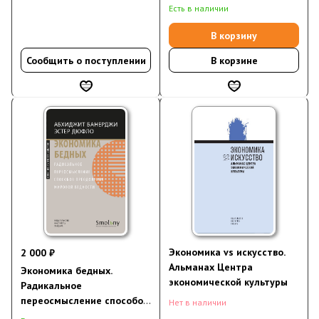
преодоления мировой
Есть в наличии
бедности (электронная
книга)
В корзину
Сообщить о поступлении
В корзине
Экономика vs искусство.
2 000 ₽
Альманах Центра
Экономика бедных.
экономической культуры
Радикальное
переосмысление способов
Нет в наличии
преодоления мировой