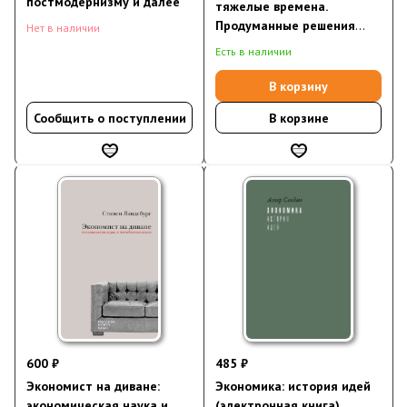
постмодернизму и далее
тяжелые времена.
Продуманные решения
Нет в наличии
самых важных проблем
Есть в наличии
современности
В корзину
Сообщить о поступлении
В корзине
600 ₽
485 ₽
Экономист на диване:
Экономика: история идей
экономическая наука и
(электронная книга)