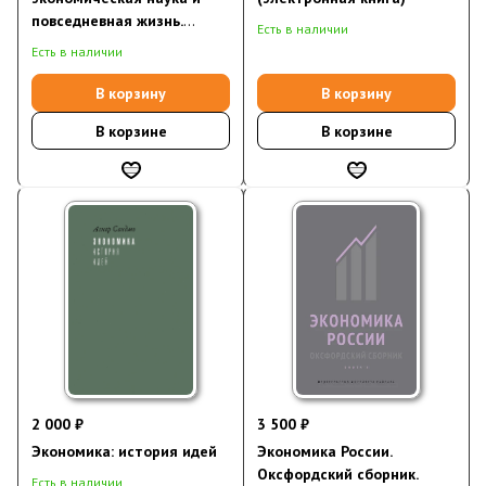
повседневная жизнь.
Есть в наличии
Пересмотренное и
Есть в наличии
дополненное для XXI века
издание
В корзину
В корзину
В корзине
В корзине
2 000 ₽
3 500 ₽
Экономика: история идей
Экономика России.
Оксфордский сборник.
Есть в наличии