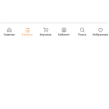
Главная
Каталог
Корзина
Кабинет
Поиск
Избранные
Подпишитесь на рассылку – в письмах рассказываем о
новых книгах и актуальных событиях Издательства
Института Гайдара
Подписаться
Интернет-магазин
Компания